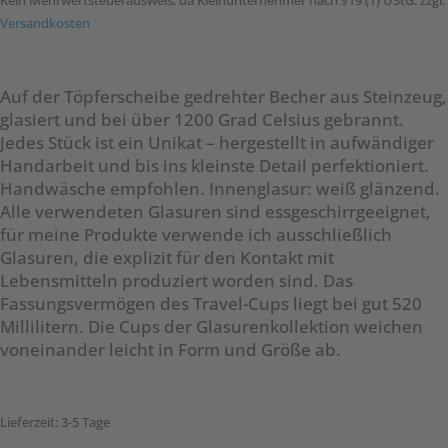
Kein Mehrwertsteuerausweis, da Kleinunternehmer nach §19 (1) UStG.
zzgl.
Versandkosten
Auf der Töpferscheibe gedrehter Becher aus Steinzeug,
glasiert und bei über 1200 Grad Celsius gebrannt.
Jedes Stück ist ein Unikat – hergestellt in aufwändiger
Handarbeit und bis ins kleinste Detail perfektioniert.
Handwäsche empfohlen. Innenglasur: weiß glänzend.
Alle verwendeten Glasuren sind essgeschirrgeeignet,
für meine Produkte verwende ich ausschließlich
Glasuren, die explizit für den Kontakt mit
Lebensmitteln produziert worden sind. Das
Fassungsvermögen des Travel-Cups liegt bei gut 520
Millilitern. Die Cups der Glasurenkollektion weichen
voneinander leicht in Form und Größe ab.
Lieferzeit:
3-5 Tage