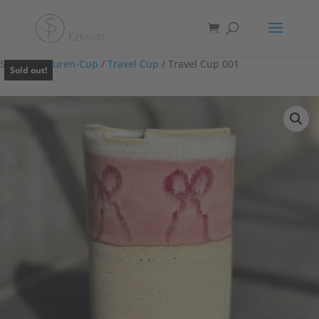
Start
/
Glasuren-Cup
/
Travel Cup
/ Travel Cup 001
Sold out!