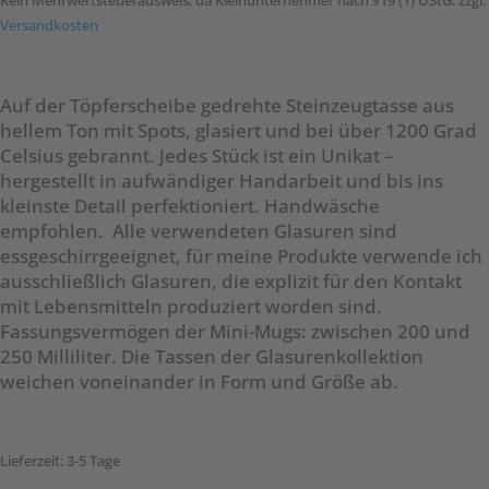
Kein Mehrwertsteuerausweis, da Kleinunternehmer nach §19 (1) UStG.
zzgl.
Versandkosten
Auf der Töpferscheibe gedrehte Steinzeugtasse aus
hellem Ton mit Spots, glasiert und bei über 1200 Grad
Celsius gebrannt. Jedes Stück ist ein Unikat –
hergestellt in aufwändiger Handarbeit und bis ins
kleinste Detail perfektioniert. Handwäsche
empfohlen. Alle verwendeten Glasuren sind
essgeschirrgeeignet, für meine Produkte verwende ich
ausschließlich Glasuren, die explizit für den Kontakt
mit Lebensmitteln produziert worden sind.
Fassungsvermögen der Mini-Mugs: zwischen 200 und
250 Milliliter. Die Tassen der Glasurenkollektion
weichen voneinander in Form und Größe ab.
Lieferzeit:
3-5 Tage