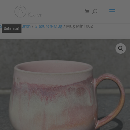
Start
/
Glasuren
/
Glasuren-Mug
/ Mug Mini 002
Sold out!