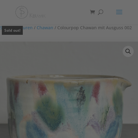
Start
/
Glasuren
/
Chawan
/ Colourpop Chawan mit Ausguss 002
Sold out!