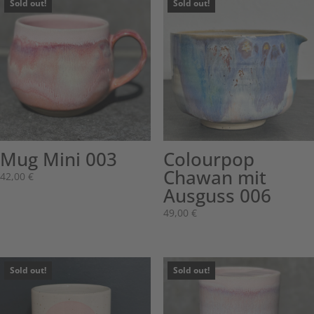
Sold out!
Sold out!
Mug Mini 003
Colourpop
Chawan mit
42,00
€
Ausguss 006
49,00
€
Sold out!
Sold out!