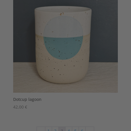
Dotcup lagoon
42,00
€
←
1
2
3
4
5
6
→