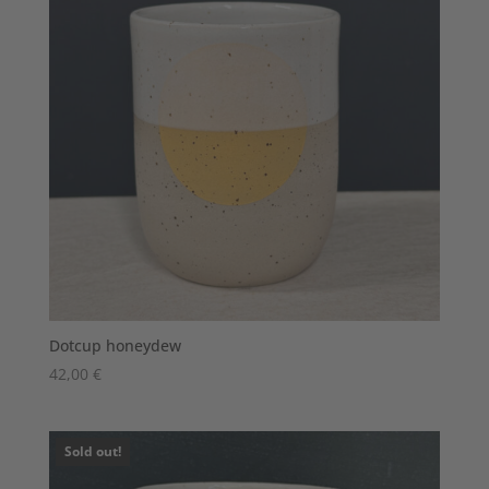
Dotcup honeydew
42,00
€
Sold out!